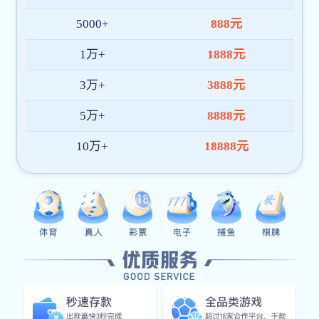
随着西甲新赛季的临近，原本应当顺利进行的开赛准
备却因为各方利益的冲突而遭遇阻碍。俱乐部希望能
够尽快确定开赛日期，以便于安排相关事务，而球员
工会则对一些条款表示强烈不满。这种矛盾使得双方
在谈判中难以达成一致，局面一度变得相当紧张。
此外，近年来西甲联赛经历了一系列变革，包括转播
权分配、收入分配等问题，使得各方利益更加复杂。
在这样的环境下，各俱乐部和球员之间对于未来的发
展方向产生了不同看法，也为此次谈判增添了更多的
不确定性。
目前，虽然有多次会议尝试解决争端，但均未能取得
实质性进展。双方不仅在开赛日期上存在分歧，更在
其他一些重要问题上表现出明显的对立态度，这让整