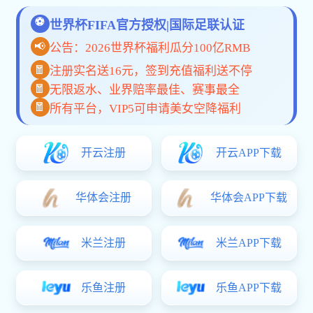
赛数据从这里开始
覆盖实时赛事、专业数据、高清视频，
世界杯网
站网页APP
与网页版为您提供便捷的体育服务。
APP下载
网页版入口
首页
/
体育新闻
/ 正文
2026-06-14 00:48
33 次阅读
西甲新赛季开赛日期谈判陷入僵局工会考