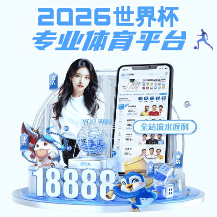
注册入口
世界杯网站网页
—— 比