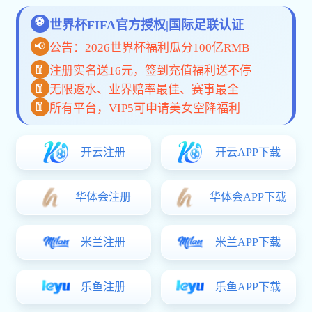
多元业务 · 稳健扩张
世界杯网站网页 深耕体育数据与互动内容服务，产品体系涵盖赛
事直播、移动端内容分发、社区互动与本地化运营。平台覆盖多
个语种与终端系统，用户规模持续增长。
核心系统采用模块化架构及高并发优化机制，在各类赛事高峰期
亦能保持稳定流畅响应，确保每一位用户都能获得快速、顺畅的
操作体验。