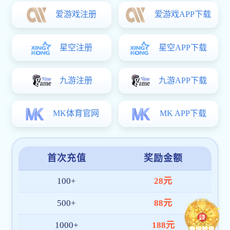
数据洞察中心
基于世界杯网站网页的强大数据体系，从全球视角出发，为
用户提供清晰可靠的赛事平台运营概览。
150+
20K+
覆盖国家与地区
日均赛事场次
1.2M
99.95%
月活跃用户
平台稳定率